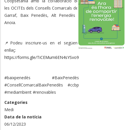
Coopsetània amb la col·laboració de
les OCITEs dels Consells Comarcals del
Garraf, Baix Penedès, Alt Penedès i
Anoia.
📌Podeu inscriure-us en el següent
enllaç:
https://forms.gle/TiCEMum6EN4sYSvo9
#baixpenedès #BaixPenedès
#ConsellComarcalBaixPenedès #ccbp
#mediambient #renovables
Categories
Medi
Data de la notícia
06/12/2023