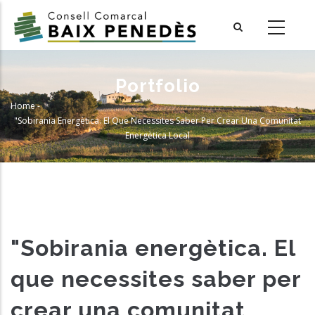
Skip
to
main
content
Portfolio
Home
-
Breadcrumb
"Sobirania Energètica. El Que Necessites Saber Per Crear Una Comunitat
Energètica Local
"Sobirania energètica. El
que necessites saber per
crear una comunitat