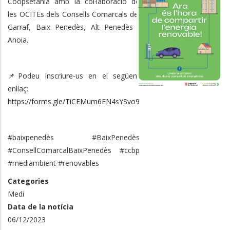
Coopsetània amb la col·laboració de
les OCITEs dels Consells Comarcals del
Garraf, Baix Penedès, Alt Penedès i
Anoia.
📌Podeu inscriure-us en el següent
enllaç:
https://forms.gle/TiCEMum6EN4sYSvo9
#baixpenedès #BaixPenedès
#ConsellComarcalBaixPenedès #ccbp
#mediambient #renovables
Categories
Medi
Data de la notícia
06/12/2023