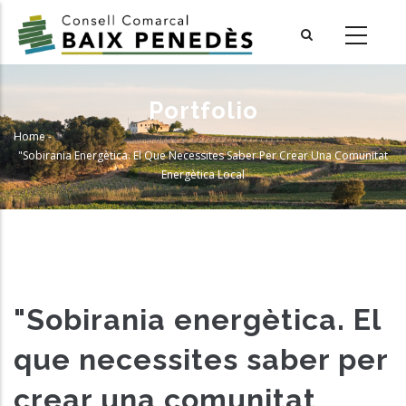
Skip
to
main
content
Portfolio
Home
-
Breadcrumb
"Sobirania Energètica. El Que Necessites Saber Per Crear Una Comunitat
Energètica Local
"Sobirania energètica. El
que necessites saber per
crear una comunitat