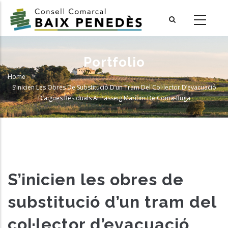
Skip
to
main
content
Portfolio
Home
-
Breadcrumb
S’inicien Les Obres De Substitució D’un Tram Del Col·lector D’evacuació
D’aigües Residuals Al Passeig Marítim De Coma-Ruga
S’inicien les obres de
substitució d’un tram del
col·lector d’evacuació