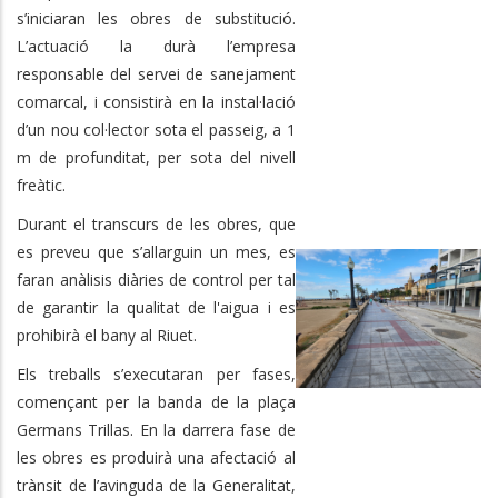
s’iniciaran les obres de substitució.
L’actuació la durà l’empresa
responsable del servei de sanejament
comarcal, i consistirà en la instal·lació
d’un nou col·lector sota el passeig, a 1
m de profunditat, per sota del nivell
freàtic.
Durant el transcurs de les obres, que
es preveu que s’allarguin un mes, es
faran anàlisis diàries de control per tal
de garantir la qualitat de l'aigua i es
prohibirà el bany al Riuet.
Els treballs s’executaran per fases,
començant per la banda de la plaça
Germans Trillas. En la darrera fase de
les obres es produirà una afectació al
trànsit de l’avinguda de la Generalitat,