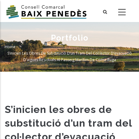
Skip
to
main
content
Portfolio
Home
-
Breadcrumb
S’inicien Les Obres De Substitució D’un Tram Del Col·lector D’evacuació
D’aigües Residuals Al Passeig Marítim De Coma-Ruga
S’inicien les obres de
substitució d’un tram del
col·lector d’evacuació