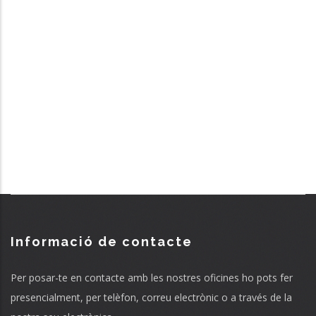
Informació de contacte
Per posar-te en contacte amb les nostres oficines ho pots fer
presencialment, per telèfon, correu electrònic o a través de la