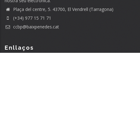
nostra seu electrònica.
Plaça del centre, 5. 43700, El Vendrell (Tarragona)
(+34) 977 15 71 71
ccbp@baixpenedes.cat
Enllaços
El Baix Penedès
El consell comarcal
Serveis a la ciutadania
Serveis als ajuntaments
Sol·licitud de beques
Política de privacitat
Admin. electrònica