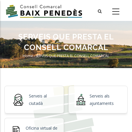
Skip
to
main
content
SERVEIS QUE PRESTA EL
CONSELL COMARCAL
Home
-
SERVEIS QUE PRESTA EL CONSELL COMARCAL
Breadcrumb
Serveis al
Serveis als
ciutadà
ajuntaments
Oficina virtual de