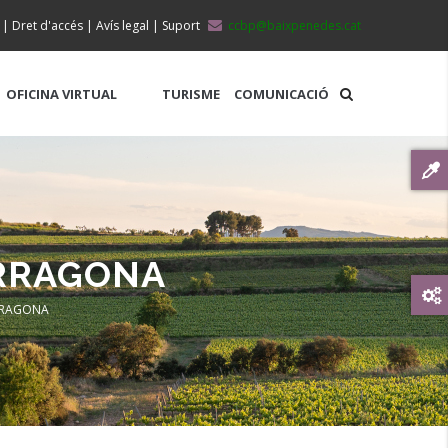
|
Dret d'accés
|
Avís legal
|
Suport
ccbp@baixpenedes.cat
OFICINA VIRTUAL
TURISME
COMUNICACIÓ
ARRAGONA
RRAGONA