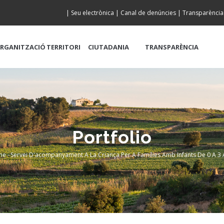
|
Seu electrònica
|
Canal de denúncies
|
Transparència
RGANITZACIÓ
TERRITORI
CIUTADANIA
TRANSPARÈNCIA
Portfolio
me
-
Servei D'acompanyament A La Criança Per A Famílies Amb Infants De 0 A 3 
readcrumb