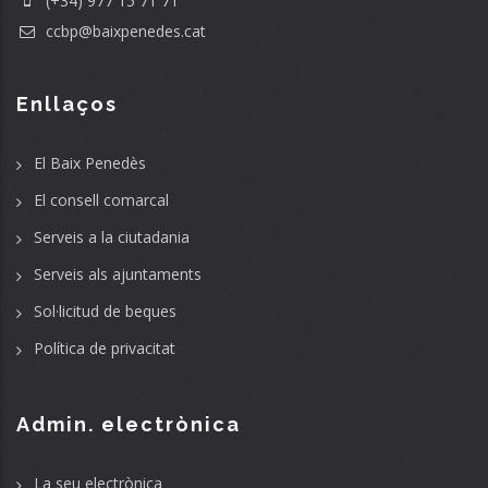
(+34) 977 15 71 71
ccbp@baixpenedes.cat
Enllaços
El Baix Penedès
El consell comarcal
Serveis a la ciutadania
Serveis als ajuntaments
Sol·licitud de beques
Política de privacitat
Admin. electrònica
La seu electrònica