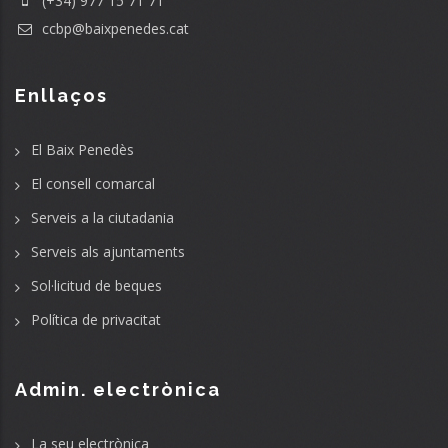
(+34) 977 15 71 71
ccbp@baixpenedes.cat
Enllaços
El Baix Penedès
El consell comarcal
Serveis a la ciutadania
Serveis als ajuntaments
Sol·licitud de beques
Política de privacitat
Admin. electrònica
La seu electrònica