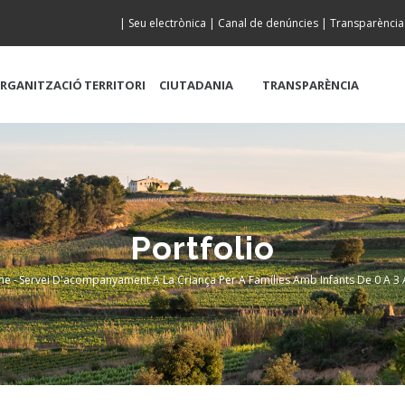
|
Seu electrònica
|
Canal de denúncies
|
Transparència
RGANITZACIÓ
TERRITORI
CIUTADANIA
TRANSPARÈNCIA
Portfolio
me
-
Servei D'acompanyament A La Criança Per A Famílies Amb Infants De 0 A 3 
readcrumb