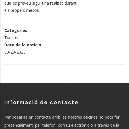
que es preveu sigui una realitat durant
els propers mesos.
Categories
Turisme
Data de la notícia
03/28/2023
Informació de contacte
Per posar-te en contacte amb les nostres oficines ho pots fer
presencialment, per telèfon, correu electrònic o a través de la