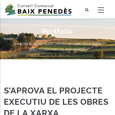
Skip
to
main
content
Portfolio
Home
-
Breadcrumb
S’APROVA EL PROJECTE EXECUTIU DE LES OBRES DE LA XARXA
D’AUTOCARAVANES DEL BAIX PENEDÈS
S’APROVA EL PROJECTE
EXECUTIU DE LES OBRES
DE LA XARXA