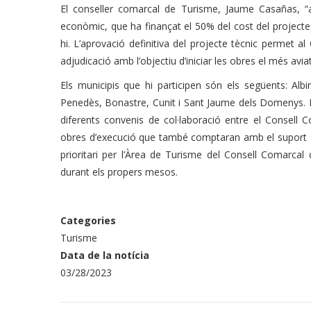
El conseller comarcal de Turisme, Jaume Casañas, “
econòmic, que ha finançat el 50% del cost del projecte, 
hi. L’aprovació definitiva del projecte tècnic permet al 
adjudicació amb l’objectiu d’iniciar les obres el més aviat
Els municipis que hi participen són els següents: Alb
Penedès, Bonastre, Cunit i Sant Jaume dels Domenys. 
diferents convenis de col·laboració entre el Consell 
obres d’execució que també comptaran amb el suport d
prioritari per l’Àrea de Turisme del Consell Comarcal
durant els propers mesos.
Categories
Turisme
Data de la notícia
03/28/2023