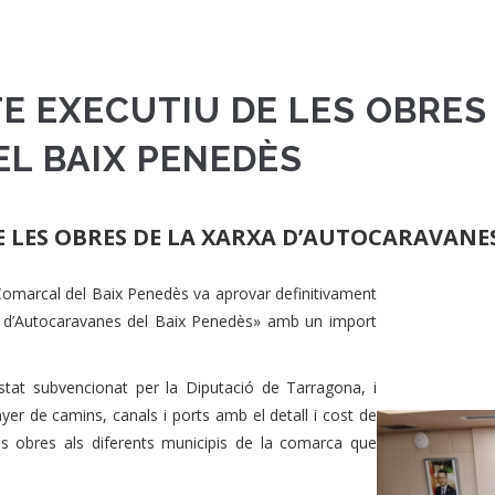
E EXECUTIU DE LES OBRES
L BAIX PENEDÈS
E LES OBRES DE LA XARXA D’AUTOCARAVANES
Comarcal del Baix Penedès va aprovar definitivament
es d’Autocaravanes del Baix Penedès» amb un import
estat subvencionat per la Diputació de Tarragona, i
nyer de camins, canals i ports amb el detall i cost de
les obres als diferents municipis de la comarca que