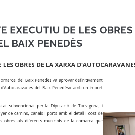
E EXECUTIU DE LES OBRES
L BAIX PENEDÈS
E LES OBRES DE LA XARXA D’AUTOCARAVANES
Comarcal del Baix Penedès va aprovar definitivament
es d’Autocaravanes del Baix Penedès» amb un import
estat subvencionat per la Diputació de Tarragona, i
nyer de camins, canals i ports amb el detall i cost de
les obres als diferents municipis de la comarca que