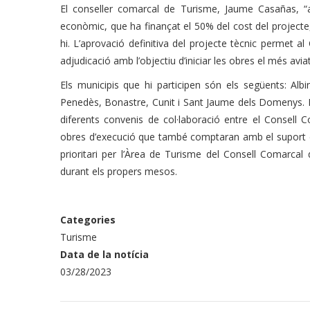
El conseller comarcal de Turisme, Jaume Casañas, “
econòmic, que ha finançat el 50% del cost del projecte, 
hi. L’aprovació definitiva del projecte tècnic permet al 
adjudicació amb l’objectiu d’iniciar les obres el més aviat
Els municipis que hi participen són els següents: Alb
Penedès, Bonastre, Cunit i Sant Jaume dels Domenys. 
diferents convenis de col·laboració entre el Consell 
obres d’execució que també comptaran amb el suport d
prioritari per l’Àrea de Turisme del Consell Comarcal
durant els propers mesos.
Categories
Turisme
Data de la notícia
03/28/2023