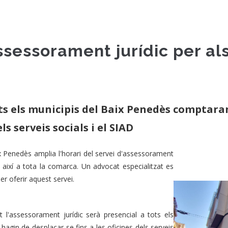
ssessorament jurídic per als
ots els municipis del Baix Penedès comptar
ls serveis socials i el SIAD
 Penedès amplia l'horari del servei d'assessorament
nt així a tota la comarca. Un advocat especialitzat es
r oferir aquest servei.
 l'assessorament jurídic serà presencial a tots els
hagin de desplaçar-se fins a les oficines dels serveis