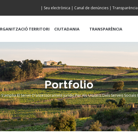
|
Seu electrònica
|
Canal de denúncies
|
Transparència
RGANITZACIÓ
TERRITORI
CIUTADANIA
TRANSPARÈNCIA
Portfolio
-
S'amplia El Servei D'assessorament Jurídic Per Als Usuaris Dels Serveis Socials I
eadcrumb