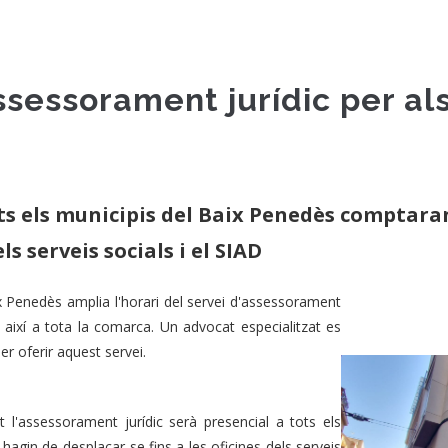
ssessorament jurídic per als
ots els municipis del Baix Penedès comptar
ls serveis socials i el SIAD
 Penedès amplia l'horari del servei d'assessorament
nt així a tota la comarca. Un advocat especialitzat es
r oferir aquest servei.
 l'assessorament jurídic serà presencial a tots els
hagin de desplaçar-se fins a les oficines dels serveis