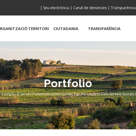
|
Seu electrònica
|
Canal de denúncies
|
Transparència
RGANITZACIÓ
TERRITORI
CIUTADANIA
TRANSPARÈNCIA
Portfolio
-
S'amplia El Servei D'assessorament Jurídic Per Als Usuaris Dels Serveis Socials I
eadcrumb