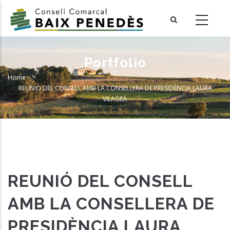
Skip
to
main
content
Portfolio
Home
-
Breadcrumb
REUNIÓ DEL CONSELL AMB LA CONSELLERA DE PRESIDÈNCIA LAURA
VILAGRÀ
REUNIÓ DEL CONSELL
AMB LA CONSELLERA DE
PRESIDÈNCIA LAURA