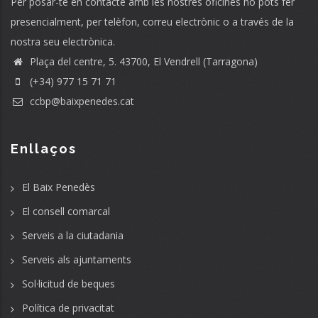
Per posar-te en contacte amb les nostres oficines ho pots fer
presencialment, per telèfon, correu electrònic o a través de la
nostra seu electrònica.
Plaça del centre, 5. 43700, El Vendrell (Tarragona)
(+34) 977 15 71 71
ccbp@baixpenedes.cat
Enllaços
El Baix Penedès
El consell comarcal
Serveis a la ciutadania
Serveis als ajuntaments
Sol·licitud de beques
Política de privacitat