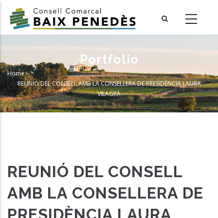
Skip
to
main
content
Portfolio
Home
-
Breadcrumb
REUNIÓ DEL CONSELL AMB LA CONSELLERA DE PRESIDÈNCIA LAURA
VILAGRÀ
REUNIÓ DEL CONSELL
AMB LA CONSELLERA DE
PRESIDÈNCIA LAURA