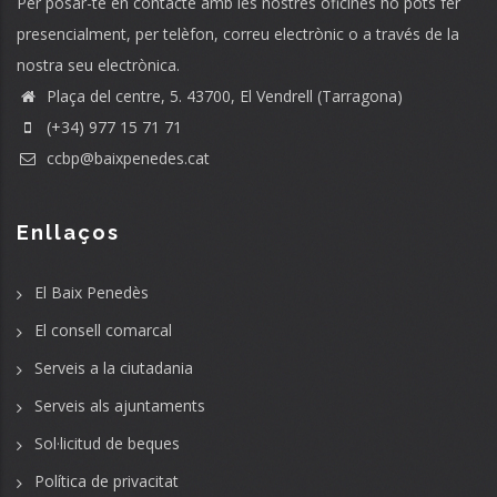
Per posar-te en contacte amb les nostres oficines ho pots fer
presencialment, per telèfon, correu electrònic o a través de la
nostra seu electrònica.
Plaça del centre, 5. 43700, El Vendrell (Tarragona)
(+34) 977 15 71 71
ccbp@baixpenedes.cat
Enllaços
El Baix Penedès
El consell comarcal
Serveis a la ciutadania
Serveis als ajuntaments
Sol·licitud de beques
Política de privacitat