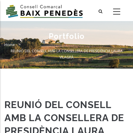
Skip
to
main
content
Portfolio
Home
-
Breadcrumb
REUNIÓ DEL CONSELL AMB LA CONSELLERA DE PRESIDÈNCIA LAURA
VILAGRÀ
REUNIÓ DEL CONSELL
AMB LA CONSELLERA DE
PRESIDÈNCIA LAURA