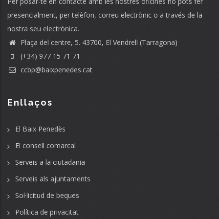
Per posar-te en contacte amb les nostres oficines ho pots fer
presencialment, per telèfon, correu electrònic o a través de la
nostra seu electrònica.
Plaça del centre, 5. 43700, El Vendrell (Tarragona)
(+34) 977 15 71 71
ccbp@baixpenedes.cat
Enllaços
El Baix Penedès
El consell comarcal
Serveis a la ciutadania
Serveis als ajuntaments
Sol·licitud de beques
Política de privacitat