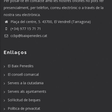
Per posar-te en contacte amb les nostres oficines ho pots fer
presencialment, per telèfon, correu electrònic o a través de la
nostra seu electrònica.
Plaça del centre, 5. 43700, El Vendrell (Tarragona)
(+34) 977 15 71 71
ccbp@baixpenedes.cat
Enllaços
El Baix Penedès
El consell comarcal
Serveis a la ciutadania
Serveis als ajuntaments
Sol·licitud de beques
Política de privacitat