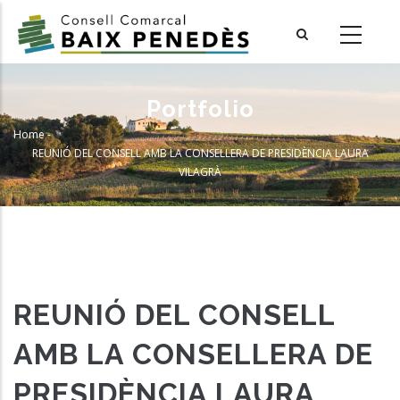
Skip
to
main
content
Portfolio
Home
-
Breadcrumb
REUNIÓ DEL CONSELL AMB LA CONSELLERA DE PRESIDÈNCIA LAURA
VILAGRÀ
REUNIÓ DEL CONSELL
AMB LA CONSELLERA DE
PRESIDÈNCIA LAURA