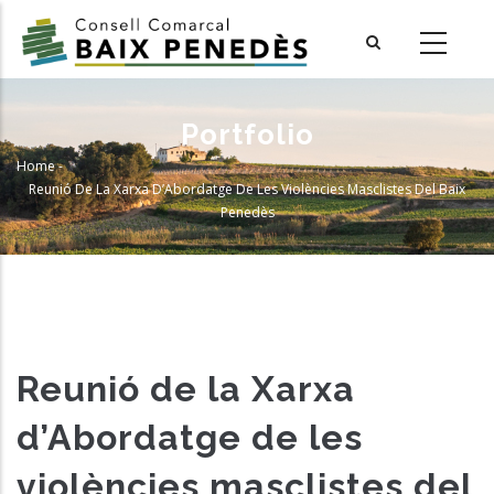
Skip
to
main
content
Portfolio
Home
-
Breadcrumb
Reunió De La Xarxa D’Abordatge De Les Violències Masclistes Del Baix
Penedès
Reunió de la Xarxa
d’Abordatge de les
violències masclistes del