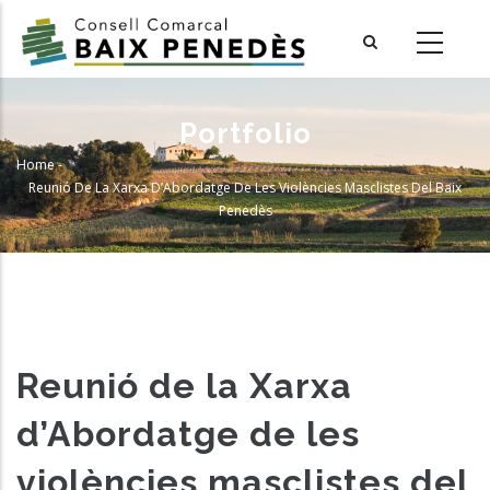
Skip
to
main
content
Portfolio
Home
-
Breadcrumb
Reunió De La Xarxa D’Abordatge De Les Violències Masclistes Del Baix
Penedès
Reunió de la Xarxa
d’Abordatge de les
violències masclistes del