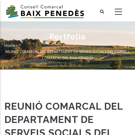
Skip
to
main
content
Portfolio
Home
-
Breadcrumb
REUNIÓ COMARCAL DEL DEPARTAMENT DE SERVEIS SOCIALS DEL CONSELL
COMARCAL DEL BAIX PENEDÈS
REUNIÓ COMARCAL DEL
DEPARTAMENT DE
SERVEIS SOCIALS DEL