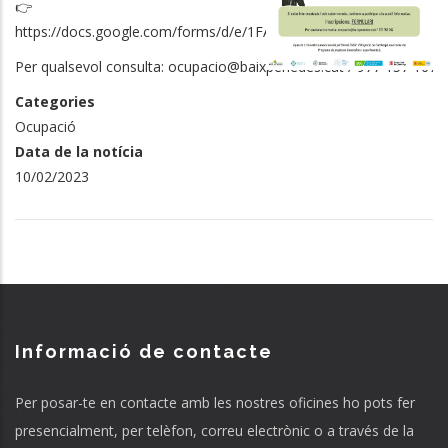
👉Inscri
https://docs.google.com/forms/d/e/1FAIpQLSel6RJlk4MjvS3z5Q
Per qualsevol consulta: ocupacio@baixpenedes.cat / 977 157 167
Categories
Ocupació
Data de la notícia
10/02/2023
Informació de contacte
Per posar-te en contacte amb les nostres oficines ho pots fer
presencialment, per telèfon, correu electrònic o a través de la