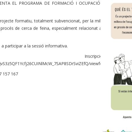
SENTA EL PROGRAMA DE FORMACIÓ I OCUPACIÓ EN
ecte formatiu, totalment subvencionat, per la millora
 procés de cerca de feina, especialment relacionat amb
a participar a la sessió informativa.
ipcions:
4MjvS3z5QF1Ycfj26CUINlMcW_7SAP8SDrSviZEfQ/viewform
7 157 167