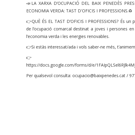
📣LA XARXA D’OCUPACIÓ DEL BAIX PENEDÈS PRE
ECONOMIA VERDA: TAST D'OFICIS I PROFESSIONS.♻
👉QUÈ ÉS EL TAST D’OFICIS I PROFESSIONS? És un proj
de l’ocupació comarcal destinat a joves i persones en
l’economia verda i les energies renovables.
👉Si estàs interessat/ada i vols saber-ne més, t’animem 
👉Inscr
https://docs.google.com/forms/d/e/1FAIpQLSel6RJlk
Per qualsevol consulta: ocupacio@baixpenedes.cat / 97