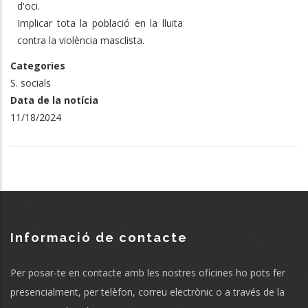
d'oci.
Implicar tota la població en la lluita
contra la violència masclista.
Categories
S. socials
Data de la notícia
11/18/2024
Informació de contacte
Per posar-te en contacte amb les nostres oficines ho pots fer
presencialment, per telèfon, correu electrònic o a través de la