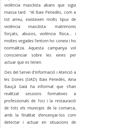
violència masclista abans que sigui
massa tard. “Al Baix Penedès, com a
tot arreu, existeixen molts tipus de
violència masclista: matrimonis
forçats, abusos, violència física… i
moltes vegades l’entorn ho coneix i ho
normalitza. Aquesta campanya vol
conscienciar sobre les eines per
actuar que es tenen.
Des del Servei d'Informació i Atenció a
les Dones (SIAD) Baix Penedès, Aina
Bauçà Gaià ha informat que s’han
realitzat sessions formatives a
professionals de l’oci i la restauració
de tots els municipis de la comarca,
amb la finalitat d’ensenyar-los com
detectar i actuar en situacions de