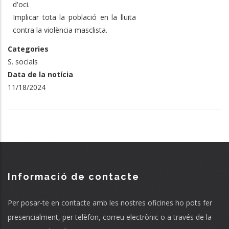
d'oci.
Implicar tota la població en la lluita
contra la violència masclista.
Categories
S. socials
Data de la notícia
11/18/2024
Informació de contacte
Per posar-te en contacte amb les nostres oficines ho pots fer
presencialment, per telèfon, correu electrònic o a través de la