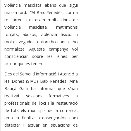
violència masclista abans que sigui
massa tard. “Al Baix Penedès, com a
tot arreu, existeixen molts tipus de
violència masclista: matrimonis
forçats, abusos, violència física… i
moltes vegades l’entorn ho coneix i ho
normalitza. Aquesta campanya vol
conscienciar sobre les eines per
actuar que es tenen.
Des del Servei d'Informació i Atenció a
les Dones (SIAD) Baix Penedès, Aina
Bauçà Gaià ha informat que s’han
realitzat sessions formatives a
professionals de l’oci i la restauració
de tots els municipis de la comarca,
amb la finalitat d’ensenyar-los com
detectar i actuar en situacions de