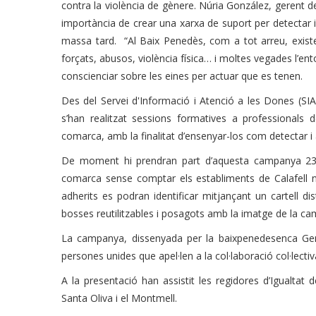
contra la violència de gènere. Núria González, gerent d
importància de crear una xarxa de suport per detectar i
massa tard. “Al Baix Penedès, com a tot arreu, existe
forçats, abusos, violència física… i moltes vegades l’e
conscienciar sobre les eines per actuar que es tenen.
Des del Servei d'Informació i Atenció a les Dones (S
s’han realitzat sessions formatives a professionals d
comarca, amb la finalitat d’ensenyar-los com detectar i
De moment hi prendran part d’aquesta campanya 230 l
comarca sense comptar els establiments de Calafell ni
adherits es podran identificar mitjançant un cartell dis
bosses reutilitzables i posagots amb la imatge de la c
La campanya, dissenyada per la baixpenedesenca Ge
persones unides que apel·len a la col·laboració col·lecti
A la presentació han assistit les regidores d’Igualtat d
Santa Oliva i el Montmell.