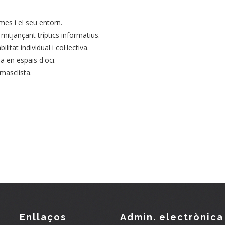
imes i el seu entorn.
mitjançant tríptics informatius.
itat individual i col·lectiva.
ia en espais d'oci.
 masclista.
Enllaços
Admin. electrònica