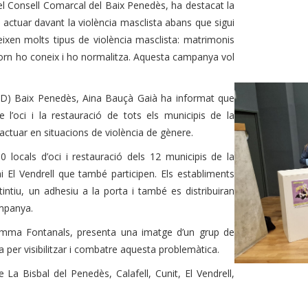
el Consell Comarcal del Baix Penedès, ha destacat la
 actuar davant la violència masclista abans que sigui
ixen molts tipus de violència masclista: matrimonis
ntorn ho coneix i ho normalitza. Aquesta campanya vol
IAD) Baix Penedès, Aina Bauçà Gaià ha informat que
e l’oci i la restauració de tots els municipis de la
 actuar en situacions de violència de gènere.
ocals d’oci i restauració dels 12 municipis de la
 El Vendrell que també participen. Els establiments
tintiu, un adhesiu a la porta i també es distribuiran
ampanya.
mma Fontanals, presenta una imatge d’un grup de
va per visibilitzar i combatre aquesta problemàtica.
e La Bisbal del Penedès, Calafell, Cunit, El Vendrell,