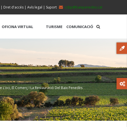
|
Dret d'accés
|
Avís legal
|
Suport
ccbp@baixpenedes.cat
OFICINA VIRTUAL
TURISME
COMUNICACIÓ
e L’oci, El Comerç I La Restauració Del Baix Penedès