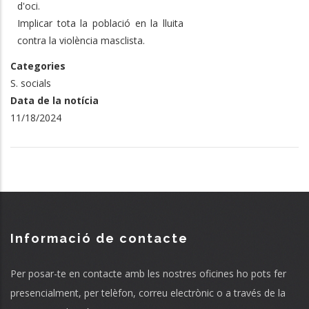
d'oci.
Implicar tota la població en la lluita
contra la violència masclista.
Categories
S. socials
Data de la notícia
11/18/2024
Informació de contacte
Per posar-te en contacte amb les nostres oficines ho pots fer
presencialment, per telèfon, correu electrònic o a través de la