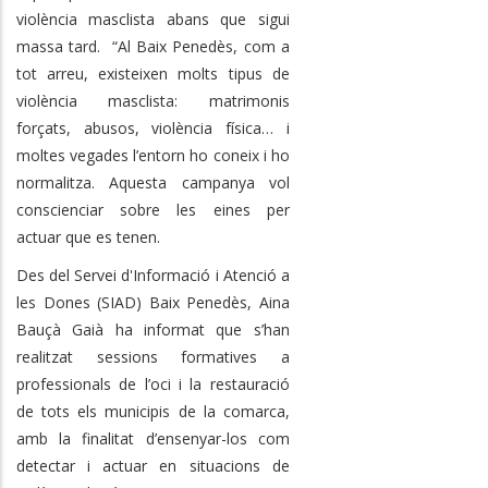
violència masclista abans que sigui
massa tard. “Al Baix Penedès, com a
tot arreu, existeixen molts tipus de
violència masclista: matrimonis
forçats, abusos, violència física… i
moltes vegades l’entorn ho coneix i ho
normalitza. Aquesta campanya vol
conscienciar sobre les eines per
actuar que es tenen.
Des del Servei d'Informació i Atenció a
les Dones (SIAD) Baix Penedès, Aina
Bauçà Gaià ha informat que s’han
realitzat sessions formatives a
professionals de l’oci i la restauració
de tots els municipis de la comarca,
amb la finalitat d’ensenyar-los com
detectar i actuar en situacions de