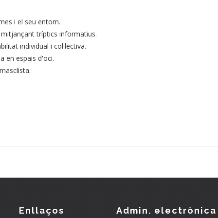
imes i el seu entorn.
mitjançant tríptics informatius.
itat individual i col·lectiva.
ia en espais d'oci.
 masclista.
Enllaços
Admin. electrònica