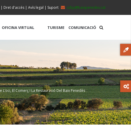
|
Dret d'accés
|
Avís legal
|
Suport
ccbp@baixpenedes.cat
OFICINA VIRTUAL
TURISME
COMUNICACIÓ
e L’oci, El Comerç I La Restauració Del Baix Penedès