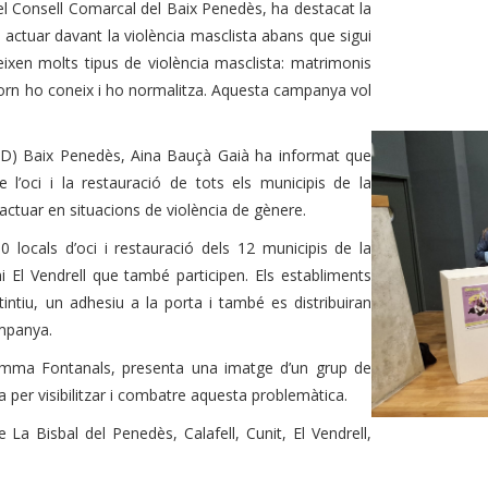
el Consell Comarcal del Baix Penedès, ha destacat la
 actuar davant la violència masclista abans que sigui
ixen molts tipus de violència masclista: matrimonis
ntorn ho coneix i ho normalitza. Aquesta campanya vol
IAD) Baix Penedès, Aina Bauçà Gaià ha informat que
e l’oci i la restauració de tots els municipis de la
 actuar en situacions de violència de gènere.
ocals d’oci i restauració dels 12 municipis de la
 El Vendrell que també participen. Els establiments
tintiu, un adhesiu a la porta i també es distribuiran
ampanya.
mma Fontanals, presenta una imatge d’un grup de
va per visibilitzar i combatre aquesta problemàtica.
e La Bisbal del Penedès, Calafell, Cunit, El Vendrell,