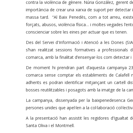
contra la violència de gènere. Núria González, gerent d
importància de crear una xarxa de suport per detectar i
massa tard. “Al Baix Penedès, com a tot arreu, existe
forçats, abusos, violència física… i moltes vegades l’e
conscienciar sobre les eines per actuar que es tenen.
Des del Servei d'Informació i Atenció a les Dones (S
s’han realitzat sessions formatives a professionals d
comarca, amb la finalitat d’ensenyar-los com detectar i
De moment hi prendran part d’aquesta campanya 230 l
comarca sense comptar els establiments de Calafell ni
adherits es podran identificar mitjançant un cartell dis
bosses reutilitzables i posagots amb la imatge de la c
La campanya, dissenyada per la baixpenedesenca Ge
persones unides que apel·len a la col·laboració col·lecti
A la presentació han assistit les regidores d’Igualtat d
Santa Oliva i el Montmell.