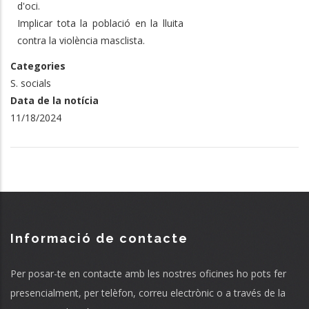
d'oci.
Implicar tota la població en la lluita
contra la violència masclista.
Categories
S. socials
Data de la notícia
11/18/2024
Informació de contacte
Per posar-te en contacte amb les nostres oficines ho pots fer
presencialment, per telèfon, correu electrònic o a través de la