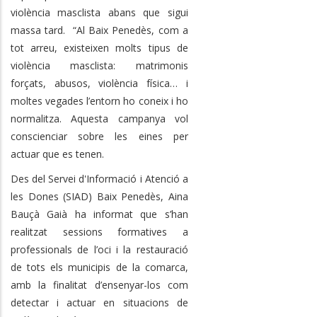
violència masclista abans que sigui
massa tard. “Al Baix Penedès, com a
tot arreu, existeixen molts tipus de
violència masclista: matrimonis
forçats, abusos, violència física… i
moltes vegades l’entorn ho coneix i ho
normalitza. Aquesta campanya vol
conscienciar sobre les eines per
actuar que es tenen.
Des del Servei d'Informació i Atenció a
les Dones (SIAD) Baix Penedès, Aina
Bauçà Gaià ha informat que s’han
realitzat sessions formatives a
professionals de l’oci i la restauració
de tots els municipis de la comarca,
amb la finalitat d’ensenyar-los com
detectar i actuar en situacions de