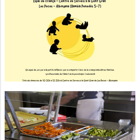
L’Espai De Criança Inicia Una Nova
Edició A Les Peces
Educació
S. socials
El CCBP Inicia El Curs Escolar Amb
Més De 3.600 Beques Menjador
Resoltes I 1.150 Sol·licituds De
Transport Escolar