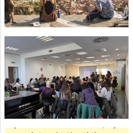
Joventut
L’Àrea D’Acció Social I Ciutadania
Del Consell Comarcal Del Baix
Penedès Impulsa La Diagnosi
Comunitària A Les 14es Jornades
Tècniques De Serveis Socials
Altres
Educació