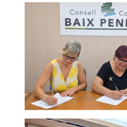
El Consell Comarcal Del Bai
L’Ajuntament Del Vendrell Signe
Impulsar Els Casals Inclusius
Educació
S. socials