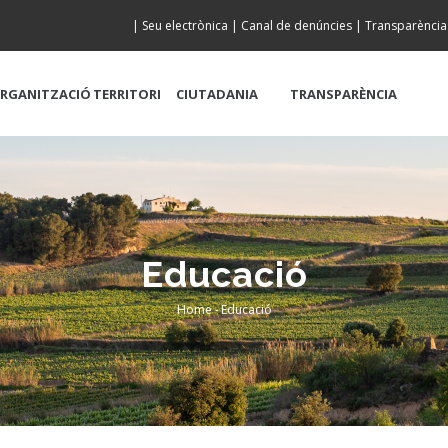
|
Seu electrònica
|
Canal de denúncies
|
Transparència
RGANITZACIÓ
TERRITORI
CIUTADANIA
TRANSPARÈNCIA
Educació
Home
-
Educació
Breadcrumb
El Consell Coma