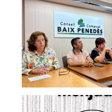
El Consell Comarcal Impulsa Un
Per Reduir El Malbaratament A
Menjadors Escolars Del Ba
Altres
Educació