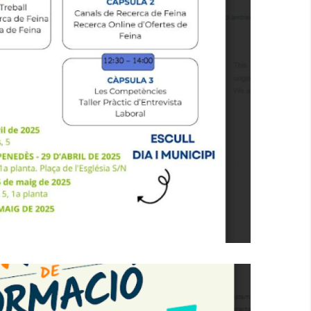
ons Del Programa Orienta
Educació
Ocupació