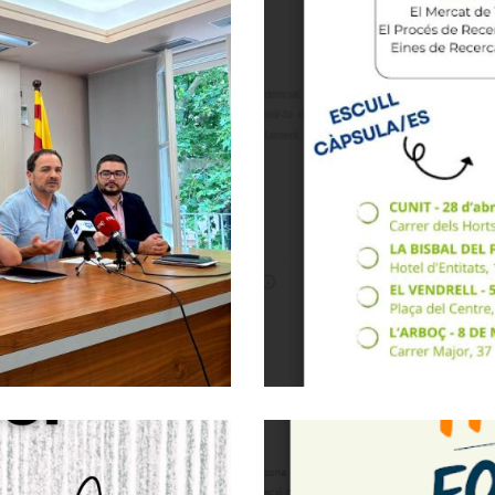
 Projecte Pioner
limentari Als
Formaci
ix Penedès