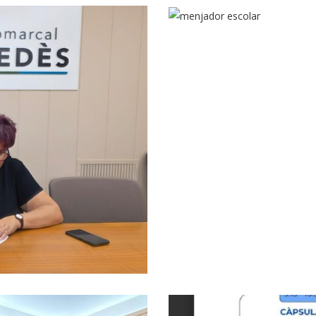
Dos Nous Menja
x Penedès I
n Un Conveni Per
 Aquest Estiu