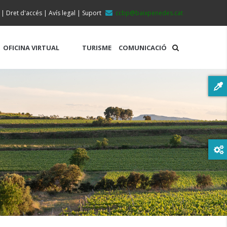
|
Dret d'accés
|
Avís legal
|
Suport
ccbp@baixpenedes.cat
OFICINA VIRTUAL
TURISME
COMUNICACIÓ
rcal Del Baix Penedès Gestionarà