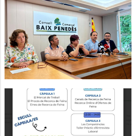
El Consell Comarcal Impulsa Un
Projecte Pioner Per Reduir El
Malbaratament Alimentari Als
Menjadors Escolars Del Baix
Penedès
Altres
Educació
Formacions Del Programa Orienta
Educació