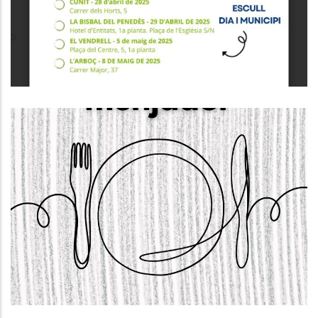
Ocupació
El Dia 22 D’abril S’obrirà El Termini
Per Sol·licitar Els Ajuts De
Menjador Escolar Per Al Curs 2025-
2026.
Educació
S. socials