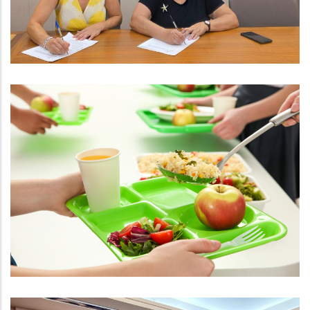
Educació
S. socials
El Consell Comarcal Del Baix
Penedès Gestionarà Dos Nous
Menjadors Escolars El Curs 2025-
2026
Educació