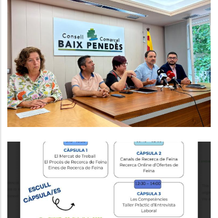
El Consell Comarcal Impulsa Un
Projecte Pioner Per Reduir El
Malbaratament Alimentari Als
Menjadors Escolars Del Baix
Penedès
Altres
Educació
Formacions Del Programa Orienta
Educació