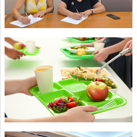
Educació
S. socials
El Consell Comarcal Del Baix
Penedès Gestionarà Dos Nous
Menjadors Escolars El Curs 2025-
2026
Educació