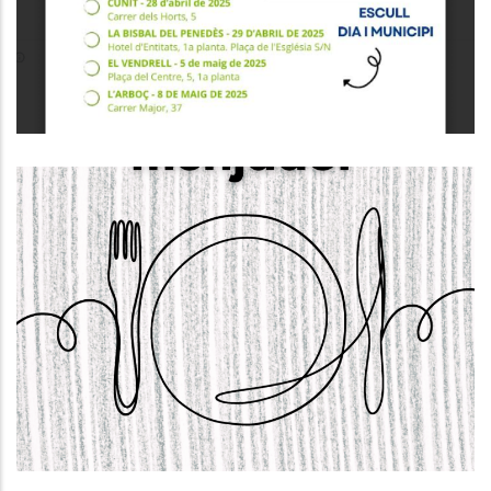
Ocupació
El Dia 22 D’abril S’obrirà El Termini
Per Sol·licitar Els Ajuts De
Menjador Escolar Per Al Curs 2025-
2026.
Educació
S. socials