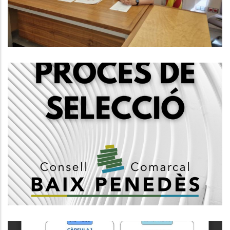
Ocupació
P. econòmica
Convocatòria, Mitjançant Concurs
Oposició, 1 Plaça De Tècnic Social,
Subgrup A2
Ocupació