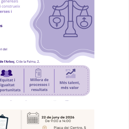
 I Selecció Amb Perspectiva De
Gènere"
Ocupació
P. econòmica