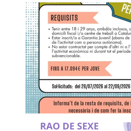
Ajut Econòmic Per A L’autoocup
Catalunya
Joventut
Ocupació