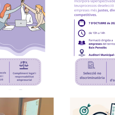
enció Contra
Formació "RRHH
 Raó De Sexe"