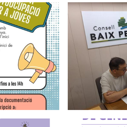
El CCBP Posa
ació Juvenil A
Afavorir La I
Situ