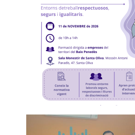
Formació "Prevenció I Interv
L'assetjament Sexual I/o Per
Ocupació
P. econòmica