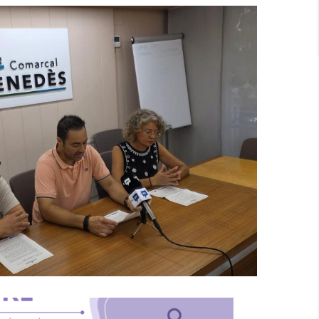
 En Marxa Un Nou Programa Per
nserció Laboral De Persones En
ació De Vulnerabilitat
S. socials
Ocupació