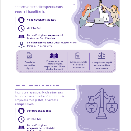
Formació "Prevenció I Intervenció
Contra L'assetjament Sexual I/o
Per Raó De Sexe"
Ocupació
P. econòmica
Formació "RRHH I Selecció Amb
Perspectiva De Gènere"
Ocupació