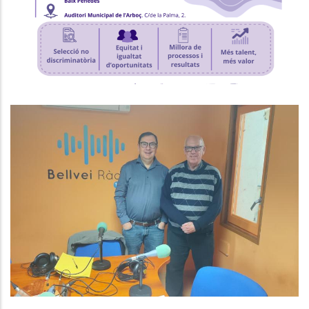
P. econòmica
Baix Penedès Al Dia Amb Joan
Maria Diu, Responsable De L'Area
D'Ocupació, Promoció Econòmica
I Turisme
Altres
Ocupació
Turisme