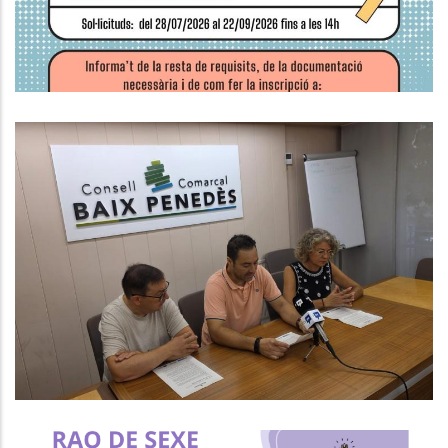
Ocupació
El CCBP Posa En Marxa Un Nou
Programa Per Afavorir La Inserció
Laboral De Persones En Situació
De Vulnerabilitat
S. socials
Ocupació