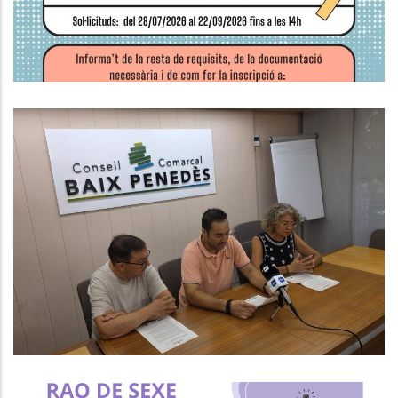
Ocupació
El CCBP Posa En Marxa Un Nou
Programa Per Afavorir La Inserció
Laboral De Persones En Situació
De Vulnerabilitat
S. socials
Ocupació