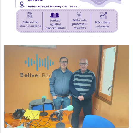
P. econòmica
Baix Penedès Al Dia Amb Joan
Maria Diu, Responsable De L'Area
D'Ocupació, Promoció Econòmica
I Turisme
Altres
Ocupació
Turisme