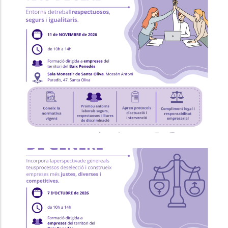
Formació "Prevenció I Intervenció
Contra L'assetjament Sexual I/o
Per Raó De Sexe"
Ocupació
P. econòmica
Formació "RRHH I Selecció Amb
Perspectiva De Gènere"
Ocupació