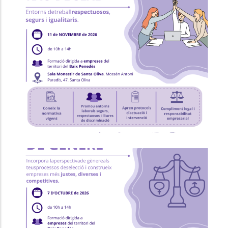
Formació "Prevenció I Intervenció
Contra L'assetjament Sexual I/o
Per Raó De Sexe"
Ocupació
P. econòmica
Formació "RRHH I Selecció Amb
Perspectiva De Gènere"
Ocupació