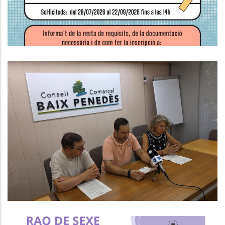
Ocupació
El CCBP Posa En Marxa Un Nou
Programa Per Afavorir La Inserció
Laboral De Persones En Situació
De Vulnerabilitat
S. socials
Ocupació