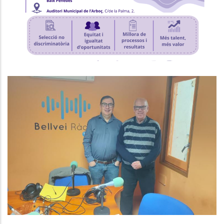
P. econòmica
Baix Penedès Al Dia Amb Joan
Maria Diu, Responsable De L'Area
D'Ocupació, Promoció Econòmica
I Turisme
Altres
Ocupació
Turisme