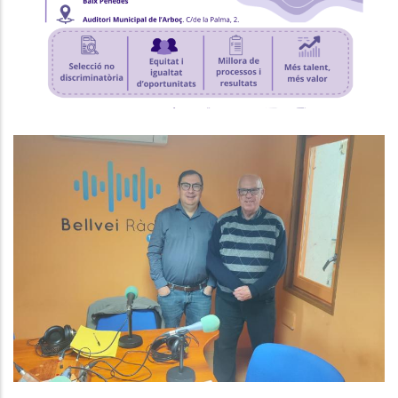
P. econòmica
Baix Penedès Al Dia Amb Joan
Maria Diu, Responsable De L'Area
D'Ocupació, Promoció Econòmica
I Turisme
Altres
Ocupació
Turisme