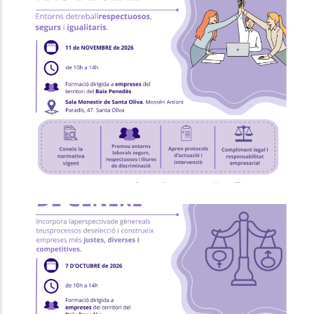
Formació "Prevenció I Intervenció
Contra L'assetjament Sexual I/o
Per Raó De Sexe"
Ocupació
P. econòmica
Formació "RRHH I Selecció Amb
Perspectiva De Gènere"
Ocupació