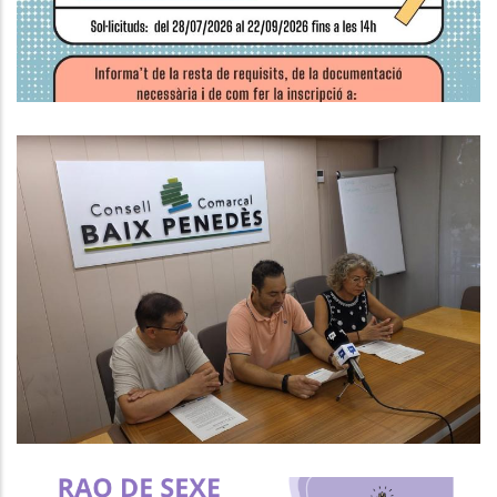
Ocupació
El CCBP Posa En Marxa Un Nou
Programa Per Afavorir La Inserció
Laboral De Persones En Situació
De Vulnerabilitat
S. socials
Ocupació