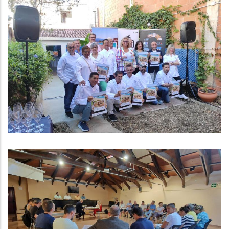
II Jornades Gastronòmiques
“L’Arròs I Tastos De Mar Del Baix
Penedès” 20 De Setembre - 6
D'octubre De 2024
Turisme
El Consell Comarcal Del Baix
Penedès Aprova La Remodelació
De Les Depuradores Del Papiolet I
La Torregassa