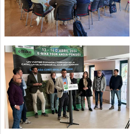
Turisme
ES PRESENTA L’E-BIKE TOUR
ANOIA-PENEDÈS, UNA RUTA QUE
UNIRÀ ELS PAISATGES I LA
GASTRONOMIA DE L’ANOIA I EL
PENEDÈS
Turisme