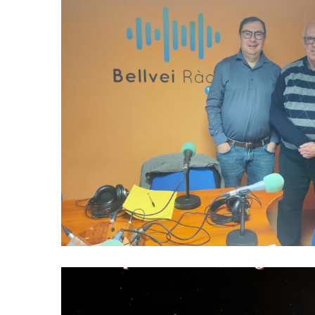
Baix Penedès Al Dia Amb Joa
Responsable De L'Area D'Ocup
Econòmica I Turis
Altres
Ocupació
Turisme