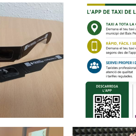
Entra En Funcio
edès Distribuirà
Baix Penedès Pe
eclipsi Solar Del
.