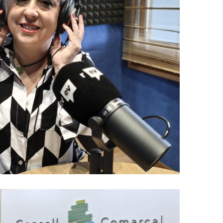
 Dia Amb Núria González, Gerent
l Consell Comarcal
Altres
Medi
P. econòmica
Turisme