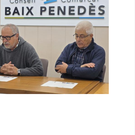
arcal Del Baix Penedès Presenta
 De La Setmana De La Pedra Seca
2025
Medi
Turisme