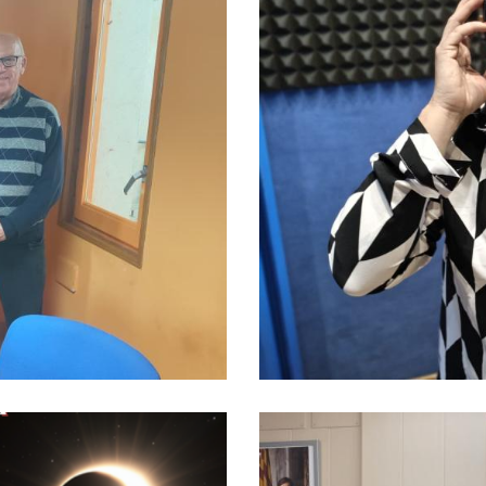
Baix Penedès Al
n Maria Diu,
De
ació, Promoció
me