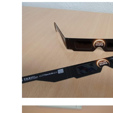
El Consell Comarcal Del Baix Pen
Ulleres Especials Per Observar L'
Pròxim 12 D'agost
Altres
Turisme