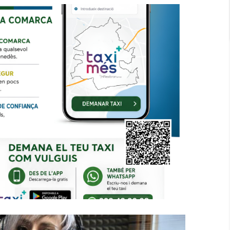
nament L'Àrea Única Del Taxi Del
r Millorar La Mobilitat A Tota La
Comarca
Altres
P. econòmica
Turisme