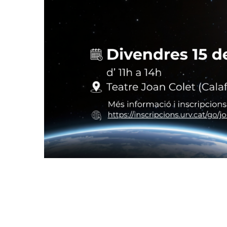
Calafell Acollirà Una Jornada Sob
Total 2026 I El Seu Impacte Econ
Al Baix Penedès
P. econòmica
Turisme
Pagination