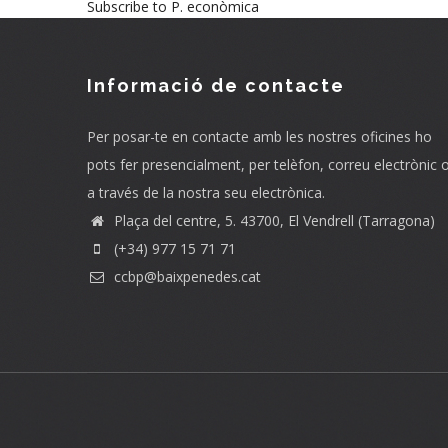
Subscribe to P. econòmica
Informació de contacte
Per posar-te en contacte amb les nostres oficines ho
pots fer presencialment, per telèfon, correu electrònic 
a través de la nostra seu electrònica.
Plaça del centre, 5. 43700, El Vendrell (Tarragona)
(+34) 977 15 71 71
ccbp@baixpenedes.cat