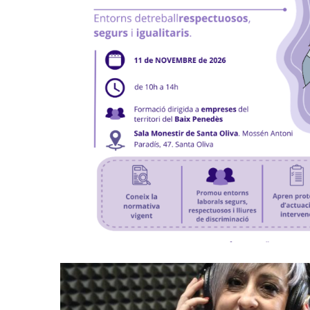
Formació "Prevenció I Interv
L'assetjament Sexual I/o Per
Ocupació
P. econòmica
Baix Penedès Al Dia Amb Núria 