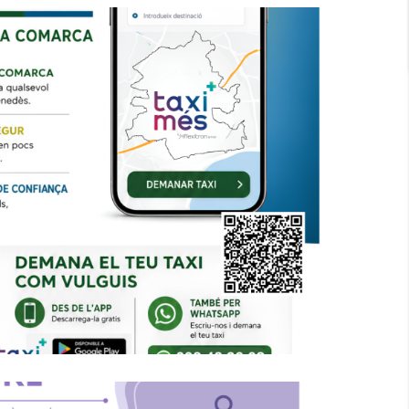
nament L'Àrea Única Del Taxi Del
r Millorar La Mobilitat A Tota La
Comarca
Altres
P. econòmica
Turisme