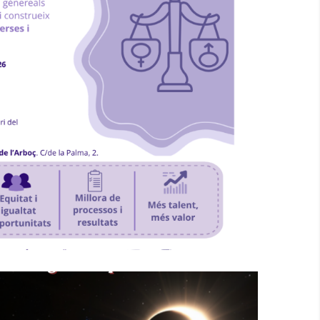
 I Selecció Amb Perspectiva De
Gènere"
Ocupació
P. econòmica