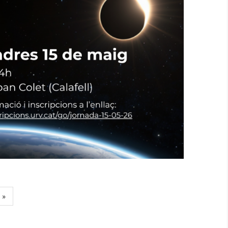
 Una Jornada Sobre L’eclipsi Solar
Seu Impacte Econòmic I Estratègic
Al Baix Penedès
P. econòmica
Turisme
 »
e