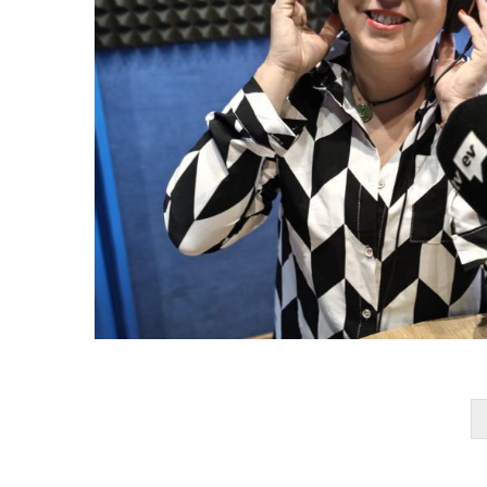
Del Consell Comar
Altres
Medi
P. econòmica
Turisme
Pagination