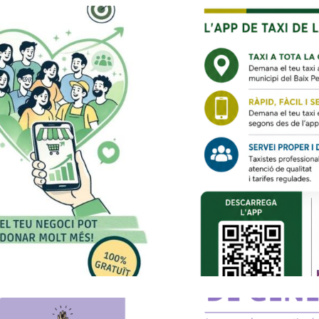
Entra En Funcio
Baix Penedès Pe
 Gratuït Per A