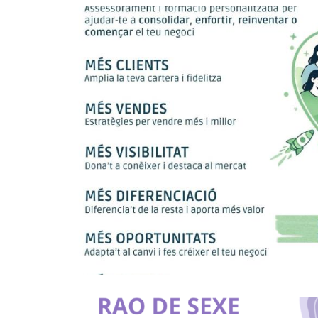
Assessorament Personalitzat I
Autònoms
P. econòmica