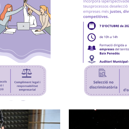
enció Contra
Formació "RRHH
 Raó De Sexe"
González, Gerent