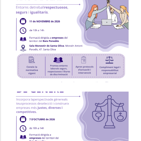
Formació "Prevenció I Intervenció
Contra L'assetjament Sexual I/o
Per Raó De Sexe"
Ocupació
P. econòmica
Formació "RRHH I Selecció Amb
Perspectiva De Gènere"
Ocupació