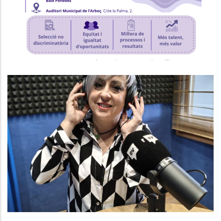
P. econòmica
Baix Penedès Al Dia Amb Núria
González, Gerent Del Consell
Comarcal
Altres
Medi
P. econòmica
Turisme