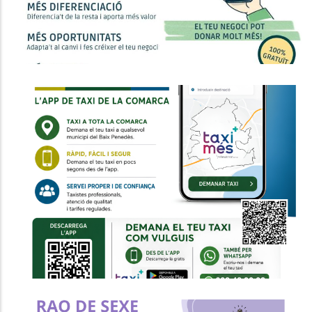
Entra En Funcionament L'Àrea
Única Del Taxi Del Baix Penedès
Per Millorar La Mobilitat A Tota La
Comarca
Altres
P. econòmica
Turisme