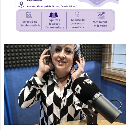
P. econòmica
Baix Penedès Al Dia Amb Núria
González, Gerent Del Consell
Comarcal
Altres
Medi
P. econòmica
Turisme