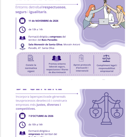
Formació "Prevenció I Intervenció
Contra L'assetjament Sexual I/o
Per Raó De Sexe"
Ocupació
P. econòmica
Formació "RRHH I Selecció Amb
Perspectiva De Gènere"
Ocupació