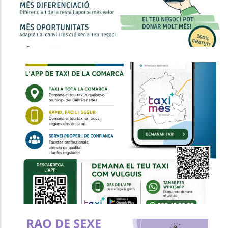
Entra En Funcionament L'Àrea
Única Del Taxi Del Baix Penedès
Per Millorar La Mobilitat A Tota La
Comarca
Altres
P. econòmica
Turisme