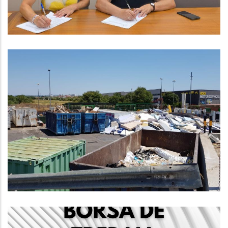
,
Educació
S. socials
Mesura Temporal Per Garantir El
Correcte Funcionament De Les
Deixalleries Comarcals
Medi