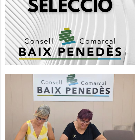
Convocatòria Mitjançant Concurs
Oposició Per La Creació D'una
Borsa De Treball De Tècnics/ques
D'ocupació, Tècnic Mig Grup A2
Ocupació
El Consell Comarcal Del Baix
Penedès I L’Ajuntament Del
Vendrell Signen Un Conveni Per
Impulsar Els Casals Inclusius
Aquest Estiu