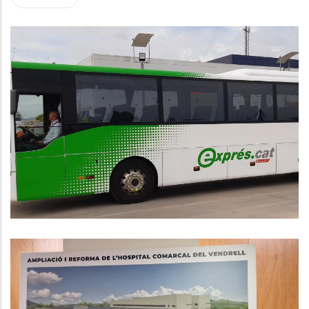
El Baix Penedès Estrena Dues
Línies De Bus Exprés Amb
Barcelona A Partir De Dilluns 1 De
Setembre
,
Altres
P. econòmica
El Consell Comarcal Del Baix