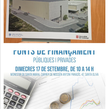
Penedès Valora Molt Positivament
L’avanç De Les Obres D’ampliació
De L’Hospital Comarcal
Altres
Seminari Empresarial “Fonts De
Finançament Públiques I Privades”.
P. econòmica