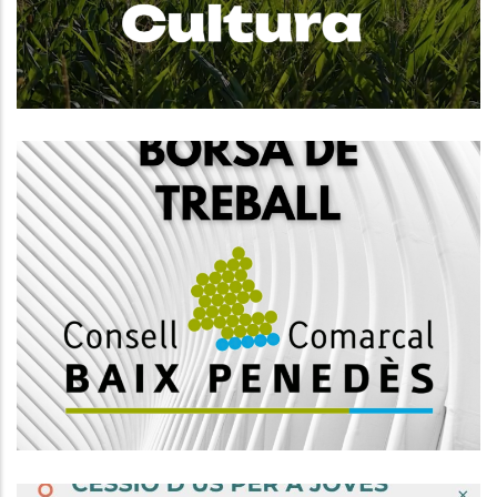
Altres
Convocatòria, Mitjançant Concurs
Oposició, 1 Plaça D'educador-A
Social, Subgrup A2
Altres