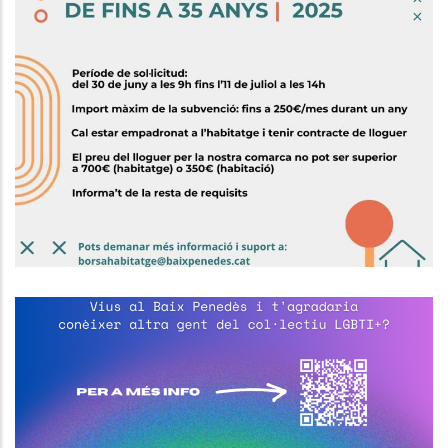
Subvenció Per Al Pagament Del
Lloguer O Cessió D'ús Per A
Persones Joves
,
Habitatge
Joventut
El Consell Comarcal Del Baix
Penedès Impulsa La Creació D’un
Espai Estable I Segur De Trobada