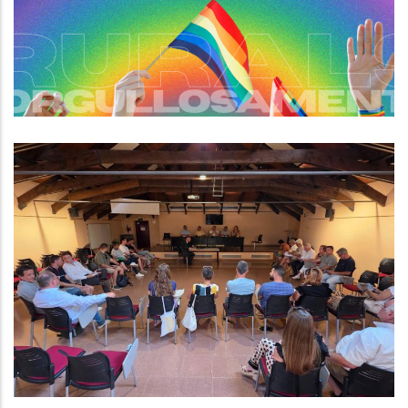
Per A Persones LGBTI+
S. socials
El Consell Comarcal Del Baix
Penedès Aprova Les Millores
Laborals Per Al Personal, Dona
Suport A Idiada 2 I A L’ampliació
De La R8, I Rep La Cessió Dels
Terrenys Per A La Nova Seu
Altres