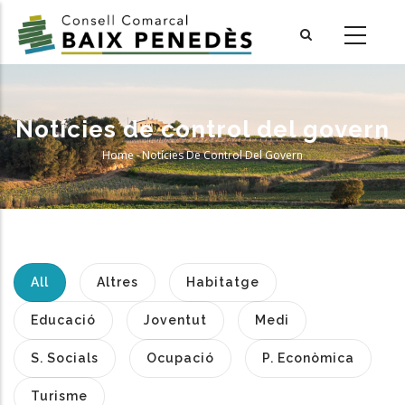
Skip
to
main
content
Notícies de control del govern
Home
-
Notícies De Control Del Govern
Breadcrumb
All
Altres
Habitatge
Educació
Joventut
Medi
S. Socials
Ocupació
P. Econòmica
Turisme