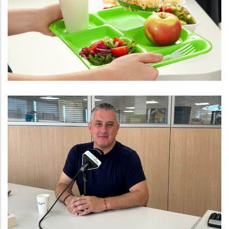
Menjadors Escolars El Curs 2025-
2026
Educació
Entrevista Al President Del
Consell Comarcal Del Baix
Penedès Ramon Ferré
Altres