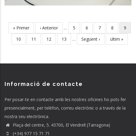
First
« Primer
Previous
‹ Anterior
…
Page
5
Page
6
Page
7
Page
8
Curre
9
Pagination
page
page
page
Page
10
Page
11
Page
12
Page
13
…
Next
Següent ›
Last
ültim »
page
page
Informació de contacte
Per posar-te en contacte amb les nostres oficines ho pots fer
presencialment, per telèfon, correu electrònic o a través de la
nostra seu electrònica.
Plaça del centre, 5. 43700, El Vendrell (Tarragona)
(+34) 977 15 71 71