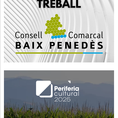
Convocatòria Mitjançant Concurs
Oposició Per La Creació D'una
Borsa De Treball D’enginyer/a
Superior, Subescala Tècnica, Grup
A1
Ocupació
El Baix Penedès S’incorpora Al
Cicle Perifèria Cultural Amb Una
Programació Arrelada Al Territori I
Amb Vocació Transformadora