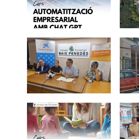
Penedès!
Altres
El Baix Penedès
Comptarà Amb Un
Nou Espai Situa’t
Gràcies Al Suport
De La Fundació
“la Caixa” I
L’impuls Del
Consell Comarcal
S. socials
Formació A
Llorenç Del
Penedès