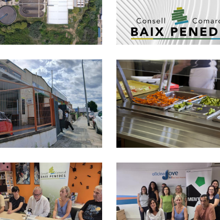
El Lloc
Del Tractament
D'intervenció I
D’aigües
Constitució De
El CCBP Inicia Una
Medi
Borsa De Trebal
Campanya
El CCBP Inicia El
Informativa Als
Curs Escolar Am
Polígons
Més De 3.600
Industrials Per
Beques Menjado
Posar En Marxa La
Resoltes I 1.150
Recollida Porta A
Sol·licituds De
Porta De Paper I
Transport Escola
El Baix Penedès
Cartró
Educació
El Baix Penedès
Recupera La
Medi
Participa En El
Mostra De Teatre
Programa
Amateur Després
Mentora Per
De 20 Anys Per
Lluitar Contra
Fomentar La