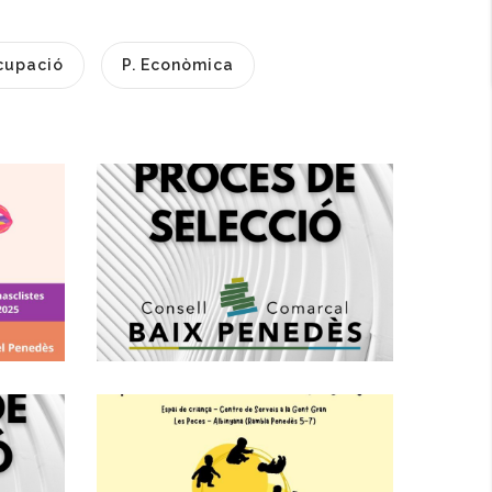
cupació
P. Econòmica
a
Creació D'una
Borsa De Treball
s
D’enginyer/a,
Subescala
Tècnica, Grup A1
x
L’Espai De Criança
ó
Inicia Una Nova
Edició A Les