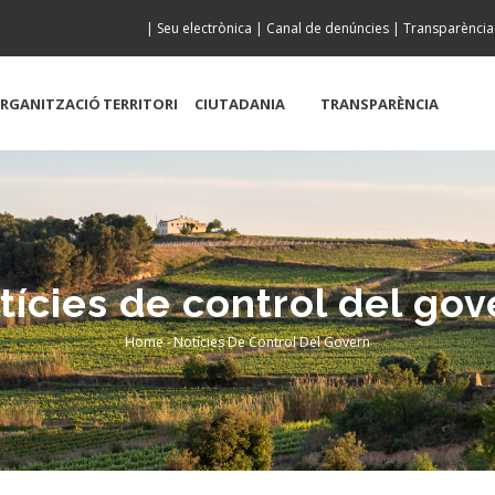
|
Seu electrònica
|
Canal de denúncies
|
Transparència
RGANITZACIÓ
TERRITORI
CIUTADANIA
TRANSPARÈNCIA
tícies de control del gov
Home
-
Notícies De Control Del Govern
Breadcrumb