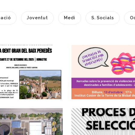
ació
Joventut
Medi
S. Socials
O
El Programa
#preguntaopass
robada Comarcal
Continua
’Associacions De
Treballant La
La Gent Gran Del
Prevenció De Le
Baix Penedès A
Violències
Bonastre
Masclistes Entre
El Jovent Del Bai
S. socials
Penedès
Convocatòria
📢 Inici De Les
Joventut
Mitjançant
Obres A L’EDAR
Concurs Oposici
Cubelles - Cunit
Lliure Per Cobrir
Per A La Millora