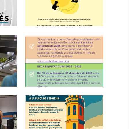
Peces
,
Educació
S. socials
l
b
INformació
Important:
r
Beques D’estudis
Postobligatoris
Curs 2025-2026
r
,
Educació
Joventut
Acte Comarcal De
Commemoració
De La Diada
Nacional De