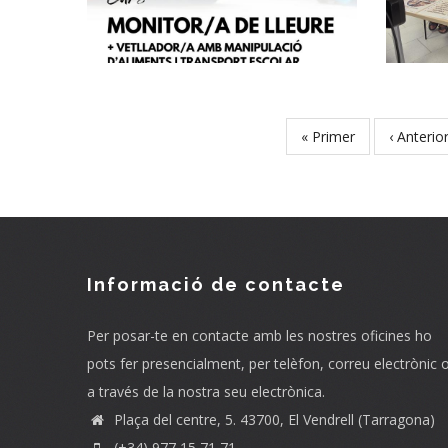
Joventut
First
« Primer
Previous
‹ Anterio
Pagination
page
page
Informació de contacte
Per posar-te en contacte amb les nostres oficines ho
pots fer presencialment, per telèfon, correu electrònic 
a través de la nostra seu electrònica.
Plaça del centre, 5. 43700, El Vendrell (Tarragona)
(+34) 977 15 71 71