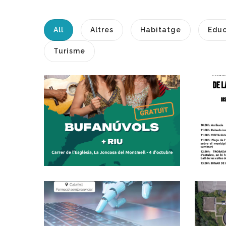
All
Altres
Habitatge
Educ
Turisme
Bufanúvols I RIU
Porten Música
T
D’arrel I Balls
D
Populars A La
Joncosa Del
Montmell En El
Marc De Perifèria
Cultural
Altres
Nova Oportunitat
De Formació
Gratuïta Al Baix