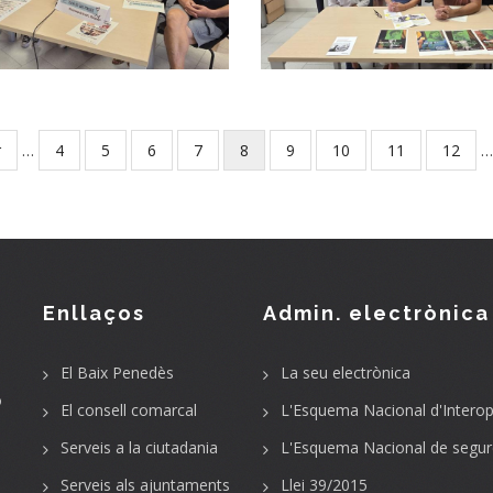
L’abandonament
Cultura A La
Escolar
Comarca
,
Educació
Joventut
Altres
r
…
Page
4
Page
5
Page
6
Page
7
Current
8
Page
9
Page
10
Page
11
Page
12
…
page
Enllaços
Admin. electrònica
El Baix Penedès
La seu electrònica
o
El consell comarcal
L'Esquema Nacional d'Interope
Serveis a la ciutadania
L'Esquema Nacional de segur
Serveis als ajuntaments
Llei 39/2015