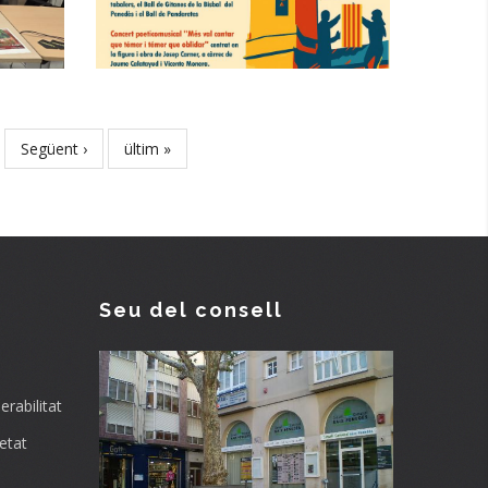
Catalunya
Altres
Next
Següent ›
Last
ültim »
page
page
Seu del consell
rabilitat
etat