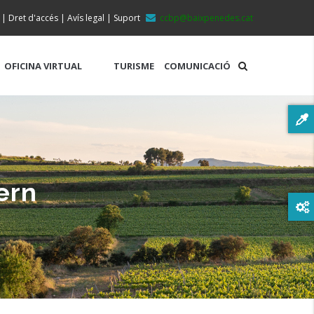
|
Dret d'accés
|
Avís legal
|
Suport
ccbp@baixpenedes.cat
OFICINA VIRTUAL
TURISME
COMUNICACIÓ
ern