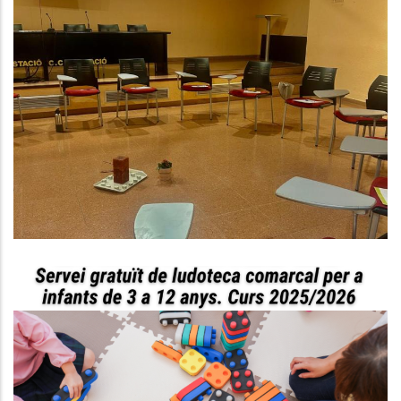
El SIAD Del Baix Penedès Inicia
Una Nova Edició Del Grup De
Suport Social Per A Dones De La
Comarca
S. socials
Servei De Ludoteques Conciliem
Al Baix Penedès!