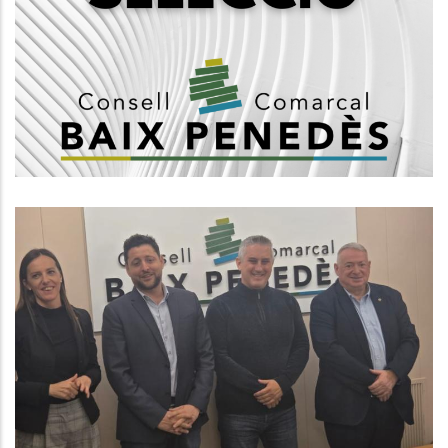
D'integradors/es Socials Del
Consell Comarcal Del Baix
Penedès
Altres
El Baix Penedès Trasllada A La
Diputació El Seu Profund Malestar
Per La Manca De Reconeixement
Territorial I Inversions
Altres