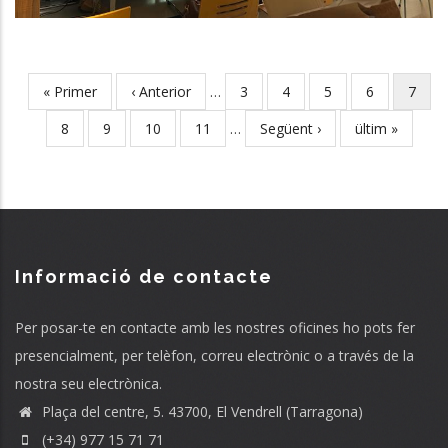
First
« Primer
Previous
‹ Anterior
…
Page
3
Page
4
Page
5
Page
6
Curre
7
Pagination
page
page
page
Page
8
Page
9
Page
10
Page
11
…
Next
Següent ›
Last
ültim »
page
page
Informació de contacte
Per posar-te en contacte amb les nostres oficines ho pots fer
presencialment, per telèfon, correu electrònic o a través de la
nostra seu electrònica.
Plaça del centre, 5. 43700, El Vendrell (Tarragona)
(+34) 977 15 71 71