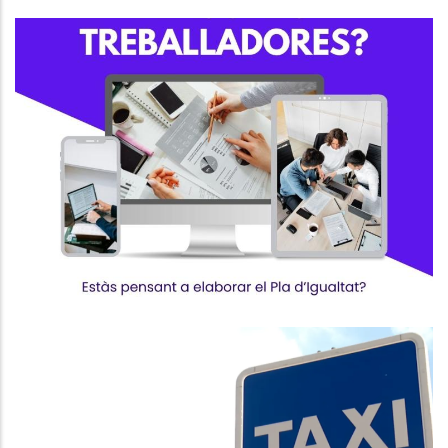
Suport A Les Empreses Per
Elaborar El Pla D’Igualtat
,
S. socials
Ocupació
El Consell Comarcal Aprova La