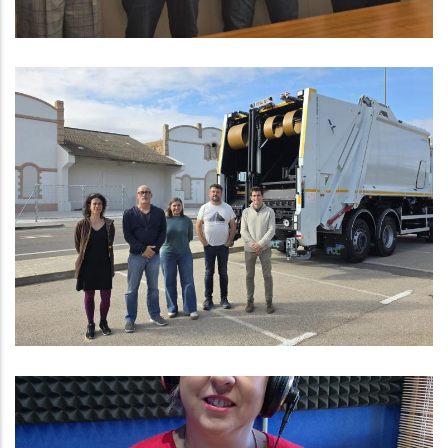
Banyeres Del Penedès Inicia Amb
Èxit El Nou Sistema De Recollida
Porta A Porta
Medi