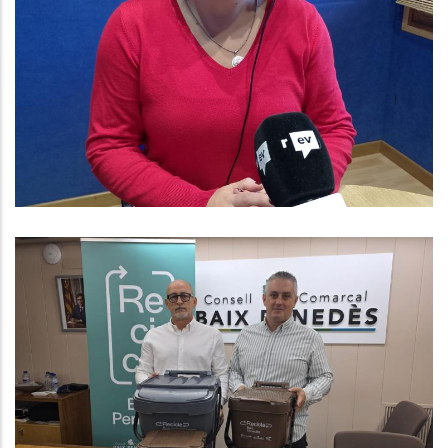
Baix Penedès Al Dia Amb Núria
González, Gerent Del Consell
Comarcal
Altres
El Consell Comarcal Del Baix
Penedès Presenta El Nou Servei
De Recollida De Residus Porta A
Porta, Que S’iniciarà El Proper 3 De
Novembre A Banyeres Del
Penedès