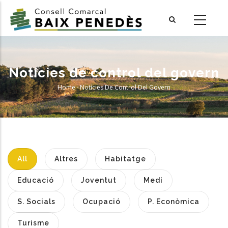
Skip
to
main
content
Notícies de control del govern
Home
-
Notícies De Control Del Govern
Breadcrumb
All
Altres
Habitatge
Educació
Joventut
Medi
S. Socials
Ocupació
P. Econòmica
Turisme