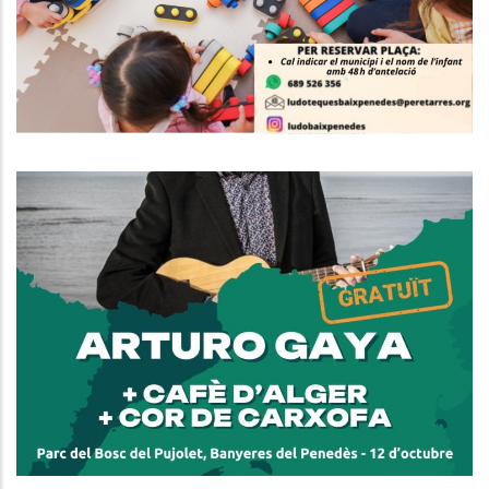
S. socials
Banyeres Del Penedès Acull
Aquest Diumenge El Darrer Acte
Del Cicle Perifèria Cultural 2025
Amb Música, Glosa I Gastronomia
Local
Altres