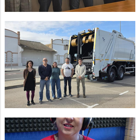
Banyeres Del Penedès Inicia Amb
Èxit El Nou Sistema De Recollida
Porta A Porta
Medi