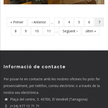
First
« Primer
Previous
‹ Anterior
…
Page
3
Page
4
Page
5
Page
6
Curre
7
Pagination
page
page
page
Page
8
Page
9
Page
10
Page
11
…
Next
Següent ›
Last
ültim »
page
page
Informació de contacte
Per posar-te en contacte amb les nostres oficines ho pots fer
presencialment, per telèfon, correu electrònic o a través de la
nostra seu electrònica.
Plaça del centre, 5. 43700, El Vendrell (Tarragona)
(+34) 977 15 71 71