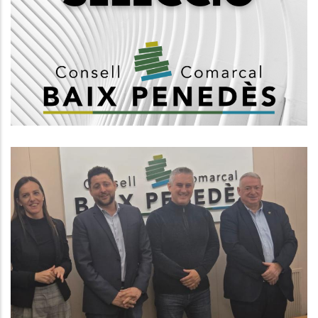
D'integradors/es Socials Del
Consell Comarcal Del Baix
Penedès
Altres
El Baix Penedès Trasllada A La
Diputació El Seu Profund Malestar
Per La Manca De Reconeixement
Territorial I Inversions
Altres