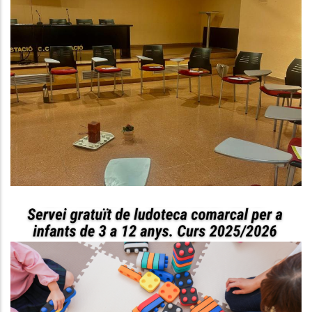
El SIAD Del Baix Penedès Inicia
Una Nova Edició Del Grup De
Suport Social Per A Dones De La
Comarca
S. socials
Servei De Ludoteques Conciliem
Al Baix Penedès!