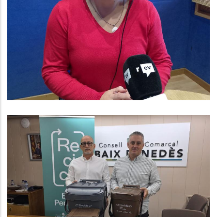
Baix Penedès Al Dia Amb Núria
González, Gerent Del Consell
Comarcal
Altres
El Consell Comarcal Del Baix
Penedès Presenta El Nou Servei
De Recollida De Residus Porta A
Porta, Que S’iniciarà El Proper 3 De
Novembre A Banyeres Del
Penedès