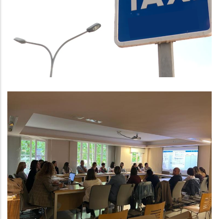
Creació De La Demarcació Única
Del Taxi Al Baix Penedès
,
,
Altres
P. econòmica
Turisme
El Consell Comarcal Del Baix
Penedès Aprova Inicialment El Pla
D’Igualtat, Un Compromís Ferm
Per Garantir Les Mateixes
Oportunitats Entre Dones I Homes
Altres