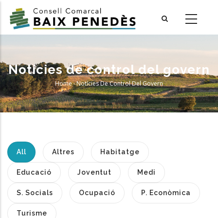
Skip
to
main
content
Notícies de control del govern
Home
-
Notícies De Control Del Govern
Breadcrumb
All
Altres
Habitatge
Educació
Joventut
Medi
S. Socials
Ocupació
P. Econòmica
Turisme