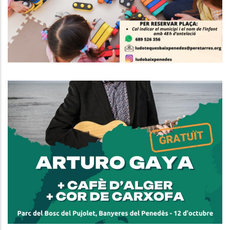
S. socials
Banyeres Del Penedès Acull
Aquest Diumenge El Darrer Acte
Del Cicle Perifèria Cultural 2025
Amb Música, Glosa I Gastronomia
Local
Altres