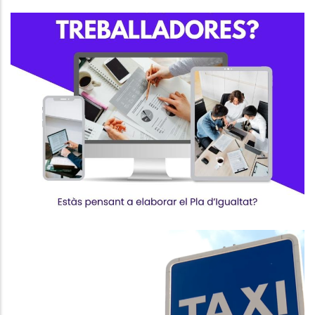
Suport A Les Empreses Per
Elaborar El Pla D’Igualtat
,
S. socials
Ocupació
El Consell Comarcal Aprova La