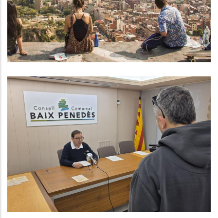
,
Educació
Joventut
El Consell Comarcal Del Baix
Penedès Presenta Una Nova
Edició Del Programa Consolida’t
Després D’un Balanç Molt Positiu
El 2025
P. econòmica