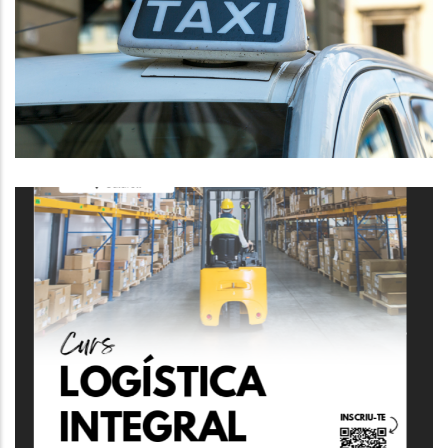
La Demarcació Única Del Taxi Al
Baix Penedès.
P. econòmica
Curs De Logística Integral +
Carretons
,
Altres
P. econòmica