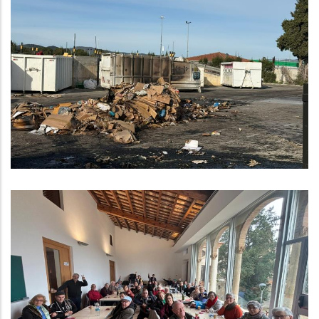
Incendi A La Deixalleria Comarcal
Del Baix Penedès A Bellvei
Medi
Olimpíades Per A La Gent Gran Del
Baix Penedès
S. socials