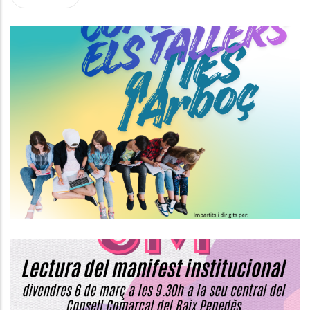
Tallers De Sensibilització Per A
Joves A L'IES De L'Arboç.
Joventut
Commemoració Del 8 De Març, Dia