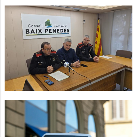
Els Mossos D'Esquadra Posen En
Marxa Un Nou Servei De Recollida
De Denúncies In Situ Al Baix
Penedès Per Apropar L’atenció
Policial A La Ciutadania
Altres
La Generalitat Dona Llum Verda A