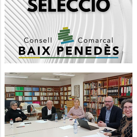
Convocatòria, Mitjançant Concurs
Oposició, 1 Plaça De Psicòleg/a,
Subgrup A1
Ocupació
Reunió Anual De La Comissió De
Seguiment De L'Arxiu Comarcal
Del Baix Penedès
Altres