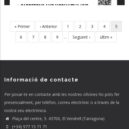
First
« Primer
Previous
‹ Anterior
Page
1
Page
2
Page
3
Page
4
Current
5
Pagination
page
page
page
Page
6
Page
7
Page
8
Page
9
…
Next
Següent ›
Last
ültim »
page
page
Informació de contacte
Per posar-te en contacte amb les nostres oficines ho pots fer
presencialment, per telèfon, correu electrònic o a través de la
nostra seu electrònica.
Plaça del centre, 5. 43700, El Vendrell (Tarragona)
(+34) 977 15 71 71