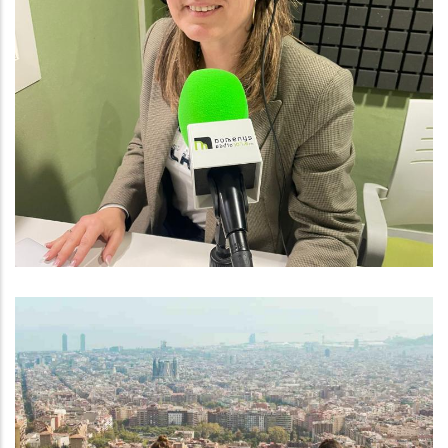
Baix Penedès Al Dia Amb
Montserrat Ventosa
Altres
OPORTUNITAT PER A JOVES
TALENTS DE LA COMARCA