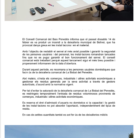
Restriccions Provisionals En El
Lliurament De Residus A La
Deixalleria Comarcal De Bellvei.
Medi