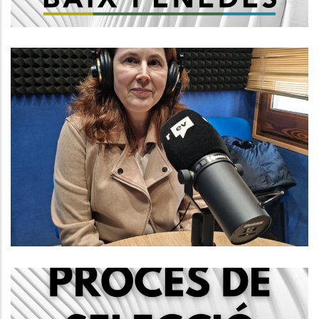
Baix Penedès Al Dia Amb Rosa
Anan Mañé, Responsable De
L’Oficina Comarcal D’Informació Al
Consumidor Del Consell Comarcal
Del Baix Penedès.
Altres