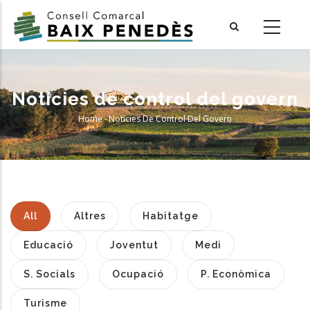
Skip
to
main
content
Notícies de control del govern
Home
-
Notícies De Control Del Govern
Breadcrumb
All
Altres
Habitatge
Educació
Joventut
Medi
S. Socials
Ocupació
P. Econòmica
Turisme