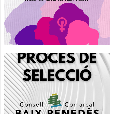
Internacional De La Dona Al Baix
Penedès
S. socials
Creació D'una Borsa D'auxiliars
Administratius/ves, Grup C2
Altres